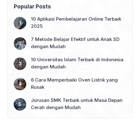
listrik di bulan Juni 2025. Promo ini
Popular Posts
disambut hangat oleh masyarakat
karena dapat meringankan tagihan
10 Aplikasi Pembelajaran Online Terbaik
listrik rumah tangga maupun sektor
2025
bisnis kecil. Lalu, siapa […]
7 Metode Belajar Efektif untuk Anak SD
dengan Mudah
10 Universitas Islam Terbaik di Indonesia
dengan Mudah
6 Cara Memperbaiki Oven Listrik yang
Rusak
Jurusan SMK Terbaik untuk Masa Depan
Cerah dengan Mudah