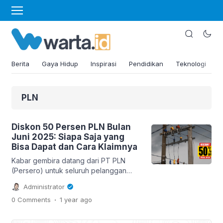
Berita
Gaya Hidup
Inspirasi
Pendidikan
Teknologi
PLN
Diskon 50 Persen PLN Bulan
Juni 2025: Siapa Saja yang
Bisa Dapat dan Cara Klaimnya
Kabar gembira datang dari PT PLN
(Persero) untuk seluruh pelanggan
setia di Indonesia. Dalam rangka
Administrator
mendukung masyarakat dan
.
0 Comments
1 year
ago
menyambut musim libur pertengahan
tahun, PLN memberikan diskon 50
persen khusus untuk penggunaan