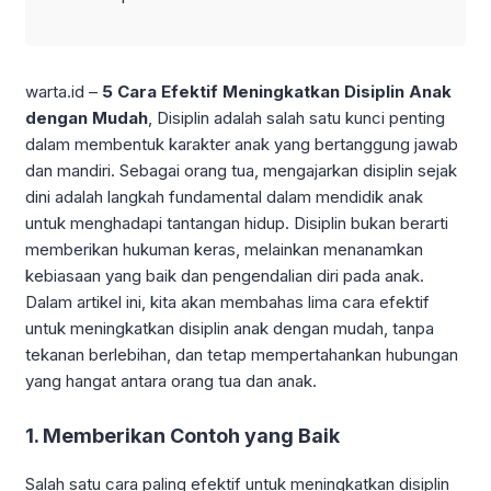
warta.id –
5 Cara Efektif Meningkatkan Disiplin Anak
dengan Mudah
, Disiplin adalah salah satu kunci penting
dalam membentuk karakter anak yang bertanggung jawab
dan mandiri. Sebagai orang tua, mengajarkan disiplin sejak
dini adalah langkah fundamental dalam mendidik anak
untuk menghadapi tantangan hidup. Disiplin bukan berarti
memberikan hukuman keras, melainkan menanamkan
kebiasaan yang baik dan pengendalian diri pada anak.
Dalam artikel ini, kita akan membahas lima cara efektif
untuk meningkatkan disiplin anak dengan mudah, tanpa
tekanan berlebihan, dan tetap mempertahankan hubungan
yang hangat antara orang tua dan anak.
1. Memberikan Contoh yang Baik
Salah satu cara paling efektif untuk meningkatkan disiplin