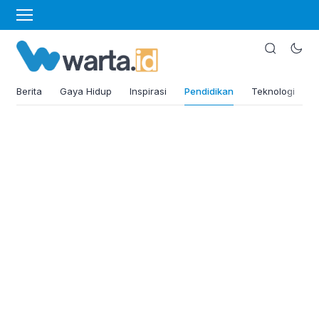
Berita
Gaya Hidup
Inspirasi
Pendidikan
Teknologi