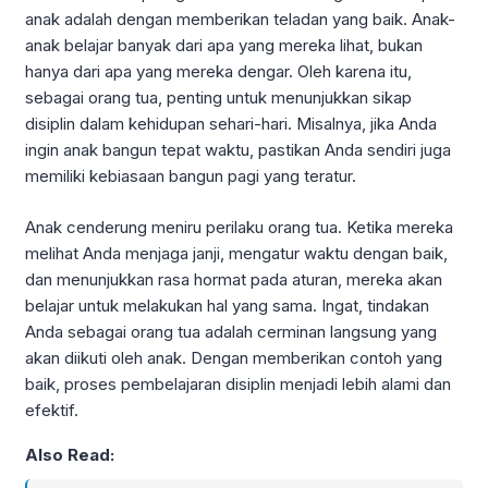
anak adalah dengan memberikan teladan yang baik. Anak-
anak belajar banyak dari apa yang mereka lihat, bukan
hanya dari apa yang mereka dengar. Oleh karena itu,
sebagai orang tua, penting untuk menunjukkan sikap
disiplin dalam kehidupan sehari-hari. Misalnya, jika Anda
ingin anak bangun tepat waktu, pastikan Anda sendiri juga
memiliki kebiasaan bangun pagi yang teratur.
Anak cenderung meniru perilaku orang tua. Ketika mereka
melihat Anda menjaga janji, mengatur waktu dengan baik,
dan menunjukkan rasa hormat pada aturan, mereka akan
belajar untuk melakukan hal yang sama. Ingat, tindakan
Anda sebagai orang tua adalah cerminan langsung yang
akan diikuti oleh anak. Dengan memberikan contoh yang
baik, proses pembelajaran disiplin menjadi lebih alami dan
efektif.
Also Read: