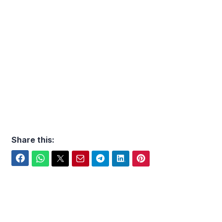
Share this:
Facebook
WhatsApp
Twitter
Email
Telegram
LinkedIn
Pinterest