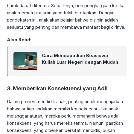
buruk dapat diterima. Sebaliknya, beri penghargaan ketika
anak mematuhi aturan yang telah ditetapkan. Dengan
pendekatan ini, anak akan belajar bahwa disiplin adalah
sesuatu yang penting dan membawa manfaat bagi dirinya.
Also Read:
Cara Mendapatkan Beasiswa
Kuliah Luar Negeri dengan Mudah
3. Memberikan Konsekuensi yang Adil
Dalam proses mendidik anak, penting untuk mengajarkan
bahwa setiap tindakan memiliki konsekuensi. Jika anak
melanggar aturan, mereka perlu memahami bahwa ada
konsekuensi yang harus mereka terima. Namun, pastikan
konsekuensi yang diberikan bersifat mendidik, bukan