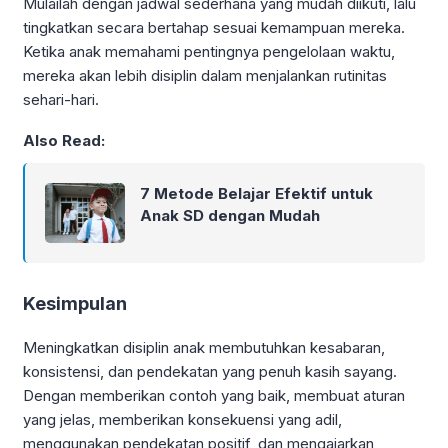
Mulailah dengan jadwal sederhana yang mudah diikuti, lalu
tingkatkan secara bertahap sesuai kemampuan mereka.
Ketika anak memahami pentingnya pengelolaan waktu,
mereka akan lebih disiplin dalam menjalankan rutinitas
sehari-hari.
Also Read:
7 Metode Belajar Efektif untuk
Anak SD dengan Mudah
Kesimpulan
Meningkatkan disiplin anak membutuhkan kesabaran,
konsistensi, dan pendekatan yang penuh kasih sayang.
Dengan memberikan contoh yang baik, membuat aturan
yang jelas, memberikan konsekuensi yang adil,
menggunakan pendekatan positif, dan mengajarkan