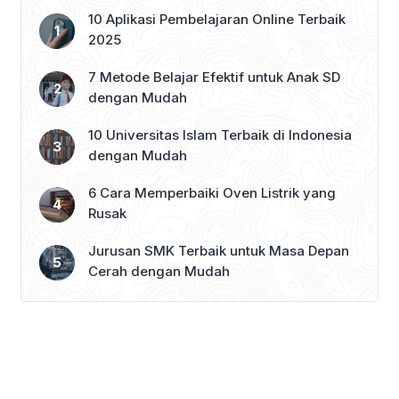
10 Aplikasi Pembelajaran Online Terbaik
2025
7 Metode Belajar Efektif untuk Anak SD
dengan Mudah
10 Universitas Islam Terbaik di Indonesia
dengan Mudah
6 Cara Memperbaiki Oven Listrik yang
Rusak
Jurusan SMK Terbaik untuk Masa Depan
Cerah dengan Mudah